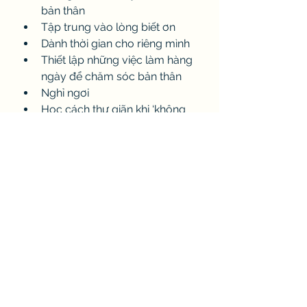
bản thân
Tập trung vào lòng biết ơn
Dành thời gian cho riêng mình
Thiết lập những việc làm hàng 
ngày để chăm sóc bản thân
Nghỉ ngơi
Học cách thư giãn khi ‘không 
làm gì’
Ở bên cạnh những người có 
thể cho bạn năng lượng tích 
cực
Life Coach - Personal Development
See All
Recent Posts