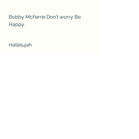
Bobby McFerrie Don't worry Be 
Happy.
Hallelujah
The sound of Silence 
 Music knowledge
Music in nature