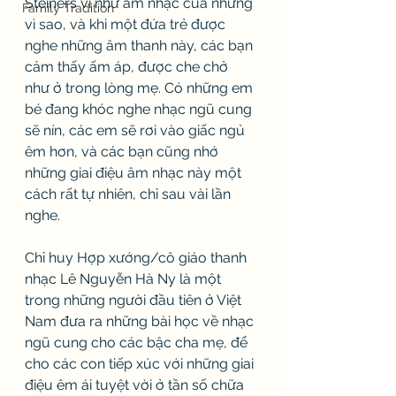
Steiners ví như âm nhạc của những 
Family Tradition
vì sao, và khi một đứa trẻ được 
nghe những âm thanh này, các bạn 
cảm thấy ấm áp, được che chở 
như ở trong lòng mẹ. Có những em 
bé đang khóc nghe nhạc ngũ cung 
sẽ nín, các em sẽ rơi vào giấc ngủ 
êm hơn, và các bạn cũng nhớ 
những giai điệu âm nhạc này một 
cách rất tự nhiên, chỉ sau vài lần 
nghe. 
Chỉ huy Hợp xướng/cô giáo thanh 
nhạc Lê Nguyễn Hà Ny là một 
trong những người đầu tiên ở Việt 
Nam đưa ra những bài học về nhạc 
ngũ cung cho các bậc cha mẹ, để 
cho các con tiếp xúc với những giai 
điệu êm ái tuyệt vời ở tần số chữa 