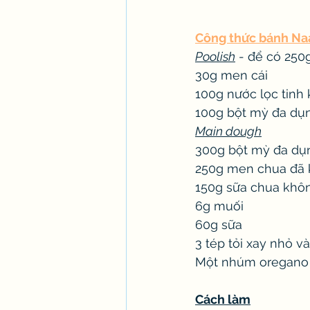
Công thức bánh Naan
Poolish
 - để có 250
30g men cái
100g nước lọc tinh 
100g bột mỳ đa dụ
Main dough
300g bột mỳ đa dụn
250g men chua đã 
150g sữa chua khô
6g muối
60g sữa
3 tép tỏi xay nhỏ v
Một nhúm oregano
Cách làm