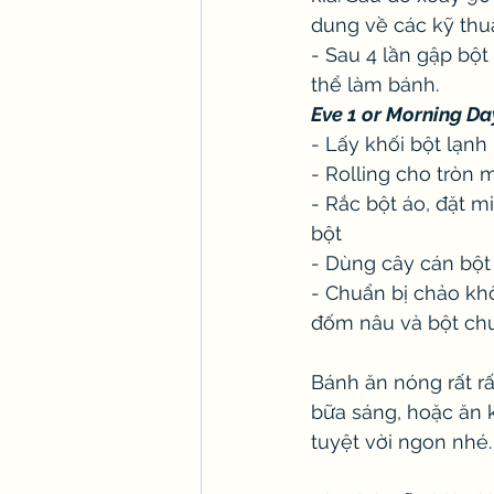
dung về các kỹ thuậ
- Sau 4 lần gập bột 
thể làm bánh. 
Eve 1 or Morning Da
- Lấy khối bột lạnh
- Rolling cho tròn 
- Rắc bột áo, đặt m
bột
- Dùng cây cán bột 
- Chuẩn bị chảo kh
đốm nâu và bột chuy
Bánh ăn nóng rất rấ
bữa sáng, hoặc ăn 
tuyệt vời ngon nhé.