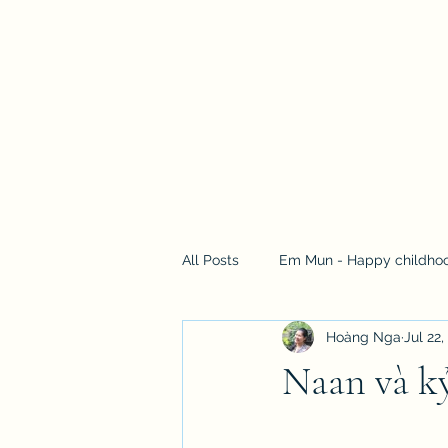
Hoang Nga Vo - Chez Mun
All Posts
Em Mun - Happy childho
Hoàng Nga
Jul 22,
Connection to nature - Photograp
Naan và k