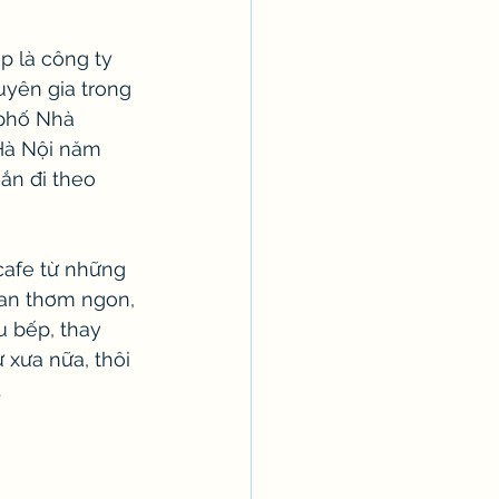
 là công ty 
uyên gia trong 
 phố Nhà 
Hà Nội năm 
ắn đi theo 
cafe từ những 
an thơm ngon, 
u bếp, thay 
xưa nữa, thôi 
 