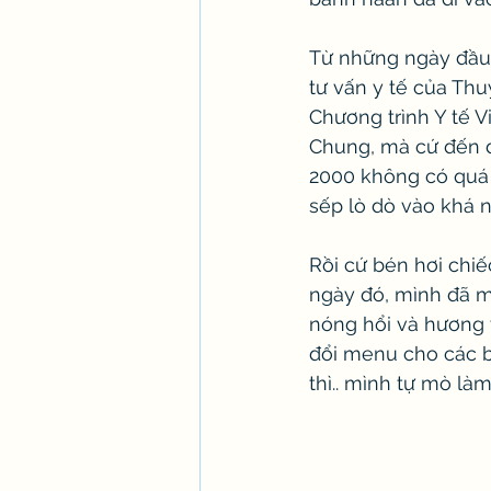
Từ những ngày đầu 
tư vấn y tế của Th
Chương trình Y tế 
Chung, mà cứ đến đ
2000 không có quá 
sếp lò dò vào khá n
Rồi cứ bén hơi chi
ngày đó, mình đã 
nóng hổi và hương v
đổi menu cho các b
thì.. mình tự mò là