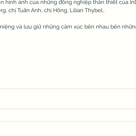
ên hình ảnh của những đồng nghiệp thân thiết của I
, chị Tuấn Anh, chị Hồng, Lilian Thybel.. 
miệng và lưu giữ những cảm xúc bên nhau bên nhữn