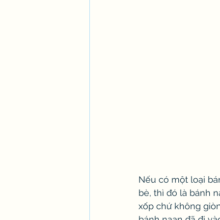
Nếu có một loại bá
bè, thì đó là bánh 
xốp chứ không giòn
bánh naan đã đi vào