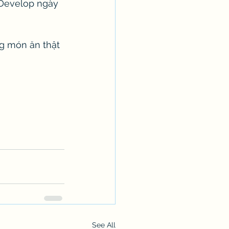
nDevelop ngày 
g món ăn thật 
See All