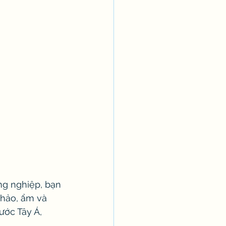
ng nghiệp, bạn 
chảo, ẩm và 
ước Tây Á, 