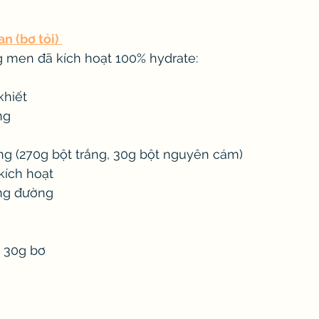
 (bơ tỏi) 
g men đã kích hoạt 100% hydrate:
khiết
ng
g (270g bột trắng, 30g bột nguyên cám)
kích hoạt
ng đường
à 30g bơ