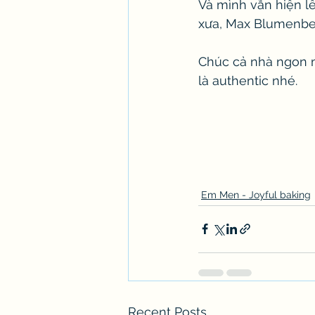
Và mình vẫn hiện l
xưa, Max Blumenberg
Chúc cả nhà ngon 
là authentic nhé. 
Em Men - Joyful baking
Recent Posts