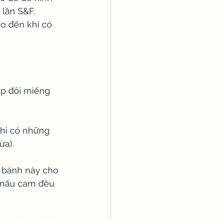
 lần S&F.
o đến khi có 
ập đôi miếng 
khi có những 
a). 
c bánh này cho 
t nấu cam đều 