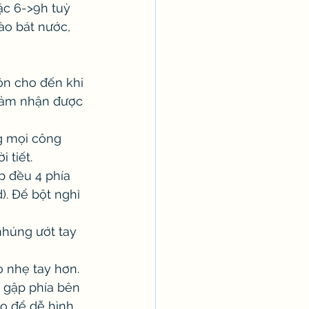
ặc 6->9h tuỳ 
ào bát nước, 
ộn cho đến khi 
 cảm nhận được 
ng mọi công 
 tiết. 
p đều 4 phía 
). Để bột nghỉ 
nhúng ướt tay 
o nhẹ tay hơn. 
ể gập phía bên 
eo để dễ hình 