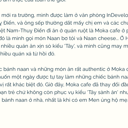
mới ra trường, mình được làm ở văn phòng InDevelop
uỵ Điển, và ông sếp thường dắt mấy chị em và các ch
Việt Nam-Thuỵ Điển đi ăn ở quán ruột là Moka cafe ở
ó là mình gọi món Naan bơ tỏi và Naan cheese... Ở 
nhiều quán ăn xịn sò kiểu 'Tây', và mình cũng may m
hiều quán xá từ hồi đó. 
ếc bánh naan và những món ăn rất authentic ở Moka 
muốn một ngày được tự tay làm những chiếc bánh na
ị rất khác biệt đó. Giờ đây, Moka cafe đã thay đổi đầ
ạn trẻ chứ không còn phục vụ kiểu 'Tây sành ăn' như 
m bánh naan ở nhà, nhất là khi có em Men ủng hộ mẹ.