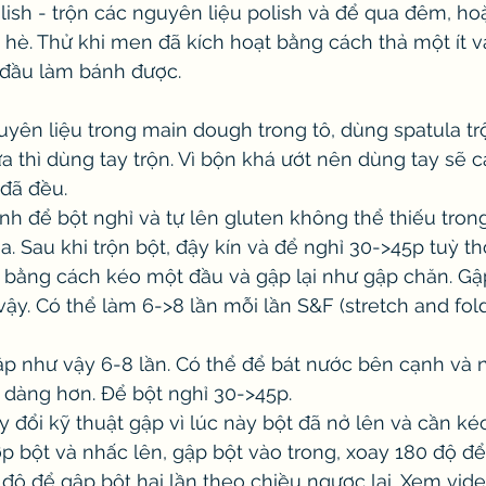
lish - trộn các nguyên liệu polish và để qua đêm, ho
è. Thử khi men đã kích hoạt bằng cách thả một ít v
 đầu làm bánh được. 
guyên liệu trong main dough trong tô, dùng spatula tr
a thì dùng tay trộn. Vì bộn khá ướt nên dùng tay sẽ
 đã đều. 
rình để bột nghỉ và tự lên gluten không thể thiếu tro
 Sau khi trộn bột, đậy kín và để nghỉ 30->45p tuỳ thời
t bằng cách kéo một đầu và gập lại như gập chăn. Gậ
ậy. Có thể làm 6->8 lần mỗi lần S&F (stretch and fold
ập như vậy 6-8 lần. Có thể để bát nước bên cạnh và 
 dàng hơn. Để bột nghỉ 30->45p. 
ay đổi kỹ thuật gập vì lúc này bột đã nở lên và cần ké
ớp bột và nhấc lên, gập bột vào trong, xoay 180 độ đ
 độ để gập bột hai lần theo chiều ngược lại. Xem vid