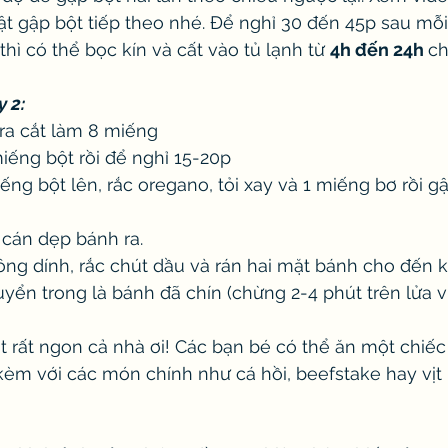
t gập bột tiếp theo nhé. Để nghỉ 30 đến 45p sau mỗi
thì có thể bọc kín và cất vào tủ lạnh từ 
4h đến 24h 
ch
y 2:
 ra cắt làm 8 miếng
miếng bột rồi để nghỉ 15-20p
iếng bột lên, rắc oregano, tỏi xay và 1 miếng bơ rồi g
cán dẹp bánh ra. 
ông dính, rắc chút dầu và rán hai mặt bánh cho đến 
ển trong là bánh đã chín (chừng 2-4 phút trên lửa vừ
t rất ngon cả nhà ơi! Các bạn bé có thể ăn một chiế
kèm với các món chính như cá hồi, beefstake hay vị
 