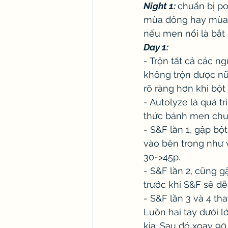
Night 1: 
chuẩn bị po
mùa đông hay mùa h
nếu men nổi là bắt
Day 1:
- Trộn tất cả các n
không trộn được nữ
rõ ràng hơn khi bột
- Autolyze là quá t
thức bánh men chua.
- S&F lần 1, gập bộ
vào bên trong như v
30->45p.
- S&F lần 2, cũng g
trước khi S&F sẽ dễ
- S&F lần 3 và 4 th
Luồn hai tay dưới l
kia. Sau đó xoay 90