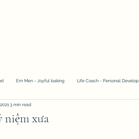
Home
Contact
od
Em Men - Joyful baking
Life Coach - Personal Develo
 2021
3 min read
hy
Music in nature
Family Tradition
ỷ niệm xưa